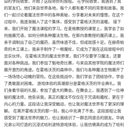
自的学院宿舍，开始了这段奇妙的旅程。 在学院宿舍，我遇到了我
的室友们。他们来自世界各地，每个人都有着不同的背景和故事。我
们一起讨论着魔法世界中的各种奥秘，分享着对未来的憧憬。在这个
过程中，我逐渐融入了这个集体，感受到了霍格沃茨的温暖。 接下
来，我们开始了魔法课程的学习。在麦格教授的课堂上，我学会了如
何施展咒语，如何分辨各种魔法生物。在斯内普教授的魔药课上，我
亲手调制出了自己的魔药，虽然味道不佳，但成就感十足。在赫奇帕
奇的木工课上，我亲手制作了一根魔杖，它成为了我在这段旅程中的
忠实伙伴。 在霍格沃茨的魔法世界里，我们不仅要学习魔法，还要
面对各种挑战。我们参加了魁地奇比赛，与来自其他学院的魔法师们
展开激烈的角逐。在霍格沃茨的森林中，我们与各种魔法生物展开了
一场场惊心动魄的冒险。在这些挑战中，我们学会了团结协作，学会
了勇敢面对困难。 游戏体验的高潮部分是霍格沃茨的毕业典礼。我
们身着华丽的礼服，参加了盛大的舞会。在舞会上，我遇到了一位神
秘的魔法师，他告诉我，真正的魔法不仅仅在于咒语和魔杖，更在于
内心的力量。这段话让我深受触动，也让我对魔法世界有了更深的理
解。 在离开霍格沃茨的那一刻，我心中充满了不舍。这段旅程让我
感受到了魔法世界的魅力，也让我结识了一群志同道合的朋友。华纳
兄弟公司打造的沉浸式哈利波特游戏体验，让我仿佛真的成为了哈利