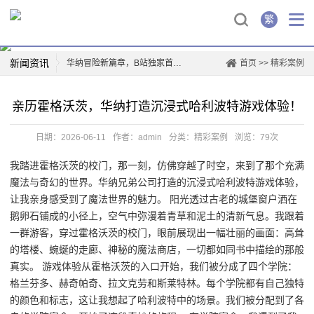
繁
新闻资讯
华纳冒险新篇章，B站独家首映！
首页
>>
精彩案例
华纳兄弟logo背后的故事
亲历霍格沃茨，华纳打造沉浸式哈利波特游戏体验！
创新驱动，华纳新材上市再掀行业热潮
薛凯琪华纳解约，背后真相曝光！
日期：2026-06-11
作者：admin
分类：
精彩案例
浏览：79次
华纳科技，开启智能生活新篇章
我踏进霍格沃茨的校门，那一刻，仿佛穿越了时空，来到了那个充满
一票难求！博格华纳电影盛宴即将开演
魔法与奇幻的世界。华纳兄弟公司打造的沉浸式哈利波特游戏体验，
惊喜连连，山东华纳带你玩转四季
让我亲身感受到了魔法世界的魅力。 阳光透过古老的城堡窗户洒在
票房爆款，国际城华纳影院独家首映日！
鹅卵石铺成的小径上，空气中弥漫着青草和泥土的清新气息。我跟着
一群游客，穿过霍格沃茨的校门，眼前展现出一幅壮丽的画面：高耸
的塔楼、蜿蜒的走廊、神秘的魔法商店，一切都如同书中描绘的那般
真实。 游戏体验从霍格沃茨的入口开始，我们被分成了四个学院：
格兰芬多、赫奇帕奇、拉文克劳和斯莱特林。每个学院都有自己独特
的颜色和标志，这让我想起了哈利波特中的场景。我们被分配到了各