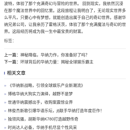
波特，体验了那个充满奇幻与冒险的世界。 回到现实，我依然沉浸
在那个魔法世界中的回忆里。这段旅程让我明白了，无论现实世界多
么平凡，只要心中有梦想，就能创造出属于自己的奇幻世界。感谢华
纳兄弟公司，让我亲历了霍格沃茨，体验了那个充满魔法与奇幻的世
界。这段经历将成为我一生中最宝贵的财富。
标签：
上一篇：
神秘降临，华纳力作，你准备好了吗？
下一篇：
环球背后的华纳力量：揭秘全球娱乐霸主
相关文章
»
《华纳新战略，引领全球娱乐产业新潮流》
»
博格华纳大狗实力演绎，越野不是梦
»
世通华纳震撼出手，收购案震惊业界
»
林俊杰新歌引爆华语乐坛，jfj联手华纳打造年度巨作！
»
独领风骚，胡斯华纳K780打造越野传奇
»
时尚达人必备，华纳手机尽显个性风采