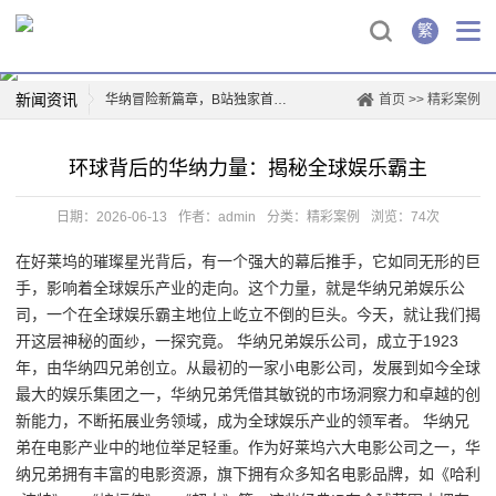
繁
新闻资讯
华纳冒险新篇章，B站独家首映！
首页
>>
精彩案例
华纳兄弟logo背后的故事
环球背后的华纳力量：揭秘全球娱乐霸主
创新驱动，华纳新材上市再掀行业热潮
薛凯琪华纳解约，背后真相曝光！
日期：2026-06-13
作者：admin
分类：
精彩案例
浏览：74次
华纳科技，开启智能生活新篇章
在好莱坞的璀璨星光背后，有一个强大的幕后推手，它如同无形的巨
一票难求！博格华纳电影盛宴即将开演
手，影响着全球娱乐产业的走向。这个力量，就是华纳兄弟娱乐公
惊喜连连，山东华纳带你玩转四季
司，一个在全球娱乐霸主地位上屹立不倒的巨头。今天，就让我们揭
票房爆款，国际城华纳影院独家首映日！
开这层神秘的面纱，一探究竟。 华纳兄弟娱乐公司，成立于1923
年，由华纳四兄弟创立。从最初的一家小电影公司，发展到如今全球
最大的娱乐集团之一，华纳兄弟凭借其敏锐的市场洞察力和卓越的创
新能力，不断拓展业务领域，成为全球娱乐产业的领军者。 华纳兄
弟在电影产业中的地位举足轻重。作为好莱坞六大电影公司之一，华
纳兄弟拥有丰富的电影资源，旗下拥有众多知名电影品牌，如《哈利