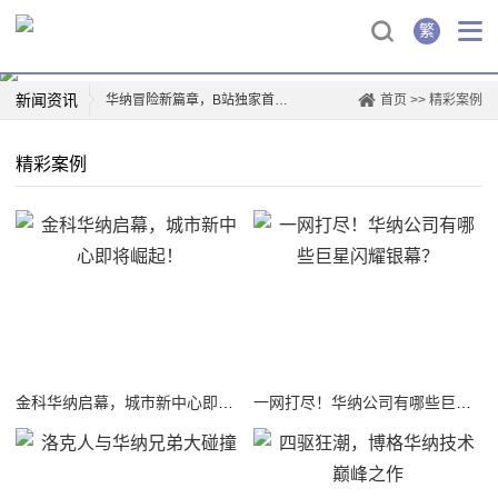
繁
新闻资讯
华纳冒险新篇章，B站独家首映！
首页
>>
精彩案例
华纳兄弟logo背后的故事
精彩案例
创新驱动，华纳新材上市再掀行业热潮
薛凯琪华纳解约，背后真相曝光！
华纳科技，开启智能生活新篇章
一票难求！博格华纳电影盛宴即将开演
惊喜连连，山东华纳带你玩转四季
票房爆款，国际城华纳影院独家首映日！
金科华纳启幕，城市新中心即将崛起！
一网打尽！华纳公司有哪些巨星闪耀银幕？