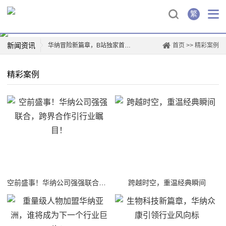
繁
新闻资讯
华纳冒险新篇章，B站独家首映！
首页
>>
精彩案例
华纳兄弟logo背后的故事
精彩案例
创新驱动，华纳新材上市再掀行业热潮
薛凯琪华纳解约，背后真相曝光！
华纳科技，开启智能生活新篇章
一票难求！博格华纳电影盛宴即将开演
惊喜连连，山东华纳带你玩转四季
票房爆款，国际城华纳影院独家首映日！
空前盛事！华纳公司强强联合，跨界合作引行业瞩目！
跨越时空，重温经典瞬间