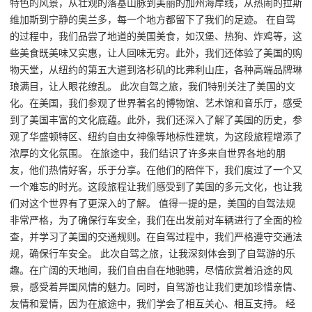
特色的风景，从壮观的落基山脉到美丽的加州海岸线，从热闹的拉斯
维加斯到宁静的奥兰多，每一个地方都留下了我们的足迹。 在自驾
的过程中，我们品尝了地道的美国美食，如汉堡、热狗、炸鸡等，这
些美食既美味又实惠，让人回味无穷。此外，我们还体验了美国的购
物天堂，从纽约的第五大道到洛杉矶的比弗利山庄，各种高端品牌琳
琅满目，让人眼花缭乱。 此次自驾之旅，我们特别关注了美国的文
化。在美国，我们参观了世界著名的博物馆、艺术馆和音乐厅，感受
到了美国丰富的文化底蕴。此外，我们还深入了解了美国的历史，参
观了华盛顿特区、纽约自由女神像等地标性建筑，为这段旅程增添了
浓厚的文化氛围。 在旅途中，我们结识了许多来自世界各地的朋
友，他们热情好客，乐于分享。在他们的陪伴下，我们度过了一个又
一个难忘的时光。这段旅程让我们感受到了美国的多元文化，也让我
们对这个世界有了更深入的了解。 值得一提的是，美国的自驾法规
非常严格，为了确保行车安全，我们在出发前对车辆进行了全面的检
查，并学习了美国的交通规则。在自驾过程中，我们严格遵守交通法
规，确保行车安全。 此次自驾之旅，让我深刻体会到了自驾游的乐
趣。在广阔的天地间，我们自由自在地驰骋，尽情欣赏着沿途的风
景，感受着异国风情的魅力。同时，自驾游也让我们更加珍惜亲情、
友情和爱情，因为在旅途中，我们学会了相互关心、相互支持。 经