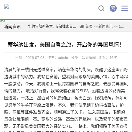
繁
新闻资讯
华纳冒险新篇章，B站独家首映！
首页
>>
新闻资讯
>>
公司新闻
华纳兄弟logo背后的故事
蒂华纳出发，美国自驾之旅，开启你的异国风情！
创新驱动，华纳新材上市再掀行业热潮
薛凯琪华纳解约，背后真相曝光！
日期：2026-07-03
作者：admin
分类：
公司新闻
浏览：46次
华纳科技，开启智能生活新篇章
清晨的第一缕阳光透过窗帘，洒在蒂华纳的街头，唤醒了这座墨西哥
一票难求！博格华纳电影盛宴即将开演
边境城市的活力。我站在窗前，望着对面繁华的美国小镇，心中涌起
惊喜连连，山东华纳带你玩转四季
一股激动。今天，我将踏上一段跨越国界的自驾之旅，去感受异国风
票房爆款，国际城华纳影院独家首映日！
情的魅力。 收拾好行囊，我驾驶着心爱的SUV，沿着边境公路向美
国进发。一路上，墨西哥的风景如画，蓝天白云，绿树成荫，偶尔可
见悠闲的牛羊在草原上漫步。不久，我们便来到了边境检查站，护
照、签证等证件准备齐全，顺利通过了关卡。 进入美国后，眼前的
景象让我眼前一亮。宽敞的公路，高耸的建筑物，以及繁华的都市景
观，无不彰显着美国强大的经济实力。一路上，我们领略了美国各具