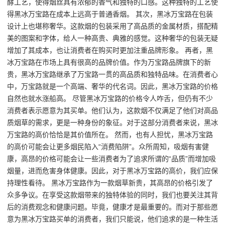
酵工艺，使得烟丝具有浓郁的香气和独特的口感。这种独特的工艺使
得黑冰万宝路在成本上远高于普通香烟。 其次，黑冰万宝路在包装
设计上也堪称奢华。这款烟的包装采用了高品质的金属材质，搭配精
美的图案和字体，给人一种高贵、典雅的感觉。这种奢华的包装无疑
增加了其成本，也让消费者在购买时更加注重品牌形象。 再者，黑
冰万宝路在市场上具有很高的品牌价值。作为万宝路品牌旗下的新
贵，黑冰万宝路继承了万宝路一贯的高品质和独特品味。在消费者心
中，万宝路就是一个高端、奢华的代名词。因此，黑冰万宝路的价格
自然也就水涨船高。 尽管黑冰万宝路的价格令人咋舌，但仍有不少
消费者表示愿意为其买单。他们认为，这款烟不仅满足了他们对高品
质烟草的需求，更是一种身份的象征。对于这部分消费者来说，黑冰
万宝路的高价恰恰是其价值所在。 然而，也有人担忧，黑冰万宝路
的高价可能会让更多烟民陷入“消费陷阱”。众所周知，吸烟有害健
康，高昂的价格可能会让一些消费者为了追求所谓的“品质”而增加吸
烟量，进而危害身体健康。因此，对于黑冰万宝路的高价，我们应保
持理性看待。 黑冰万宝路作为一款烟草新贵，其高昂的价格引发了
众多争议。在享受这款烟带来的独特体验的同时，我们也要关注其背
后的消费观念和健康问题。毕竟，健康才是最重要的。而对于那些愿
意为黑冰万宝路买单的消费者，我们只能说，他们追求的是一种生活