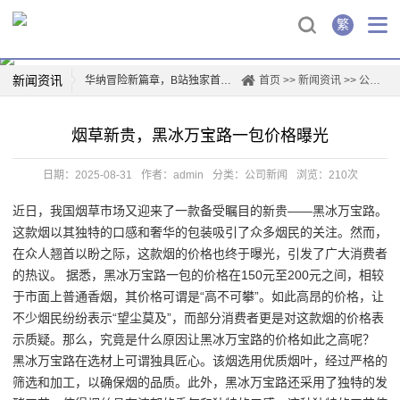
繁
新闻资讯
华纳冒险新篇章，B站独家首映！
首页
>>
新闻资讯
>>
公司新闻
华纳兄弟logo背后的故事
烟草新贵，黑冰万宝路一包价格曝光
创新驱动，华纳新材上市再掀行业热潮
薛凯琪华纳解约，背后真相曝光！
日期：2025-08-31
作者：admin
分类：
公司新闻
浏览：210次
华纳科技，开启智能生活新篇章
近日，我国烟草市场又迎来了一款备受瞩目的新贵——黑冰万宝路。
一票难求！博格华纳电影盛宴即将开演
这款烟以其独特的口感和奢华的包装吸引了众多烟民的关注。然而，
惊喜连连，山东华纳带你玩转四季
在众人翘首以盼之际，这款烟的价格也终于曝光，引发了广大消费者
票房爆款，国际城华纳影院独家首映日！
的热议。 据悉，黑冰万宝路一包的价格在150元至200元之间，相较
于市面上普通香烟，其价格可谓是“高不可攀”。如此高昂的价格，让
不少烟民纷纷表示“望尘莫及”，而部分消费者更是对这款烟的价格表
示质疑。那么，究竟是什么原因让黑冰万宝路的价格如此之高呢？
黑冰万宝路在选材上可谓独具匠心。该烟选用优质烟叶，经过严格的
筛选和加工，以确保烟的品质。此外，黑冰万宝路还采用了独特的发