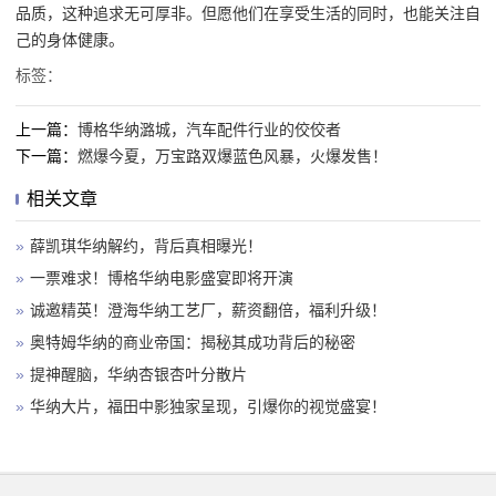
品质，这种追求无可厚非。但愿他们在享受生活的同时，也能关注自
己的身体健康。
标签：
上一篇：
博格华纳潞城，汽车配件行业的佼佼者
下一篇：
燃爆今夏，万宝路双爆蓝色风暴，火爆发售！
相关文章
»
薛凯琪华纳解约，背后真相曝光！
»
一票难求！博格华纳电影盛宴即将开演
»
诚邀精英！澄海华纳工艺厂，薪资翻倍，福利升级！
»
奥特姆华纳的商业帝国：揭秘其成功背后的秘密
»
提神醒脑，华纳杏银杏叶分散片
»
华纳大片，福田中影独家呈现，引爆你的视觉盛宴！