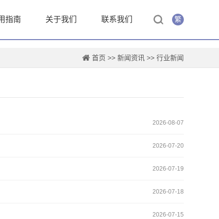
用指南
关于我们
联系我们
繁
首页
>>
新闻资讯
>>
行业新闻
2026-08-07
2026-07-20
2026-07-19
2026-07-18
2026-07-15