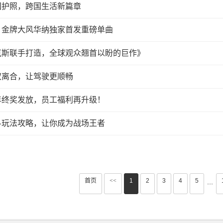
国护照，跨国生活新篇章
！金牌大风华纳独家首发重磅单曲
克斯联手打造，全球观众翘首以盼的巨作》
双离合，让驾驶更顺畅
年终奖发放，员工福利再升级！
斗玩法攻略，让你成为战场王者
首页
<<
1
2
3
4
5
···