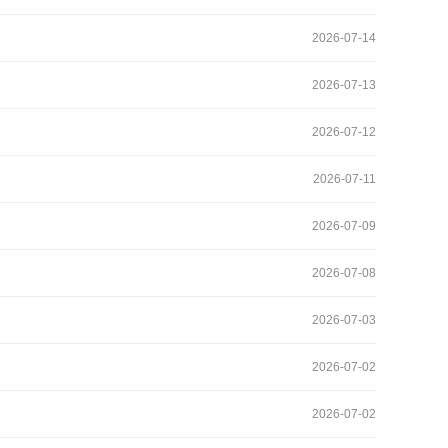
2026-07-14
2026-07-13
2026-07-12
2026-07-11
2026-07-09
2026-07-08
2026-07-03
2026-07-02
2026-07-02