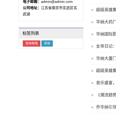
电子邮箱：
admin@admin.com
公司地址：
江苏省南京市玄武区玄
»
超级英雄
武湖
»
华纳大药
标签列表
»
华纳国际
营销策略
营销
»
女帝日记
»
华纳大厦
»
超级英雄
»
音乐盛宴
»
《潮流趋
»
乔华纳引