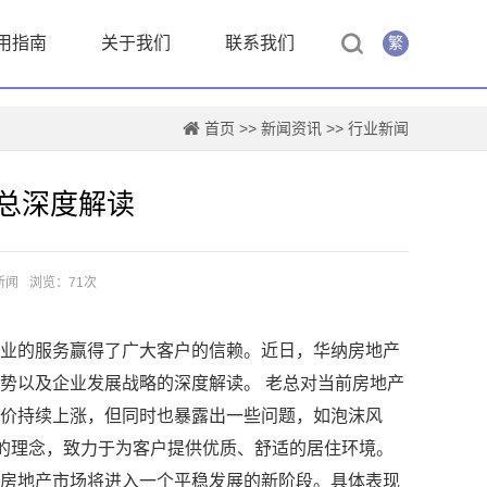
用指南
关于我们
联系我们
繁
首页
>>
新闻资讯
>>
行业新闻
总深度解读
新闻
浏览：71次
业的服务赢得了广大客户的信赖。近日，华纳房地产
势以及企业发展战略的深度解读。 老总对当前房地产
价持续上涨，但同时也暴露出一些问题，如泡沫风
”的理念，致力于为客户提供优质、舒适的居住环境。
房地产市场将进入一个平稳发展的新阶段。具体表现