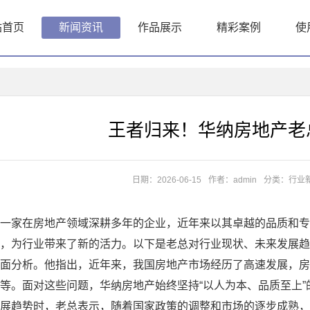
站首页
新闻资讯
作品展示
精彩案例
使
王者归来！华纳房地产老
日期：2026-06-15
作者：admin
分类：
行业
光
一家在房地产领域深耕多年的企业，近年来以其卓越的品质和专
，为行业带来了新的活力。以下是老总对行业现状、未来发展趋
面分析。他指出，近年来，我国房地产市场经历了高速发展，房
等。面对这些问题，华纳房地产始终坚持“以人为本、品质至上
展趋势时，老总表示，随着国家政策的调整和市场的逐步成熟，