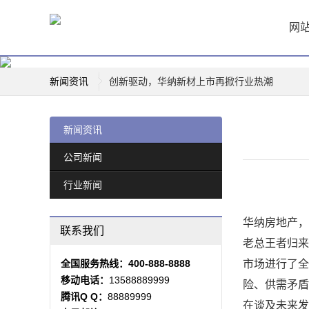
网
新闻资讯
创新驱动，华纳新材上市再掀行业热潮
薛凯琪华纳解约，背后真相曝光！
华纳科技，开启智能生活新篇章
新闻资讯
一票难求！博格华纳电影盛宴即将开演
公司新闻
惊喜连连，山东华纳带你玩转四季
行业新闻
华纳携手边伯贤，音乐新篇章即将开启
童话般的乐园，台北华纳花园带你重温美好时
华纳房地产，
华纳兄弟logo背后的故事
联系我们
老总王者归来
全国服务热线：400-888-8888
市场进行了全
移动电话：
13588889999
险、供需矛盾
腾讯Q Q：
88889999
在谈及未来发