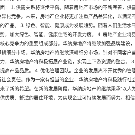
面： 1. 供需关系将逐步平衡。随着房地产市场的不断完善，
产品差异化竞争。未来，房地产企业将更加注重产品差异化，以满
的产品。 3. 绿色、智能、健康成为发展趋势。随着人们生活
势，加大绿色、智能、健康住宅的开发力度。 4. 房地产企业
核心竞争力的重要组成部分。华纳房地产将继续加强品牌建设，
. 深耕细分市场。华纳房地产将继续深耕细分市场，针对不同客户需
力，华纳房地产将积极拓展产业链，实现上下游资源的整合。 3
提高产品品质。 4. 优化管理团队。企业的发展离不开优秀的
 践行社会责任。作为一家有担当的企业，华纳房地产将积极践行社
来了新的希望。在新的发展阶段，华纳房地产将继续秉承“以人
供优质、舒适的居住环境，为实现企业可持续发展而努力。相信