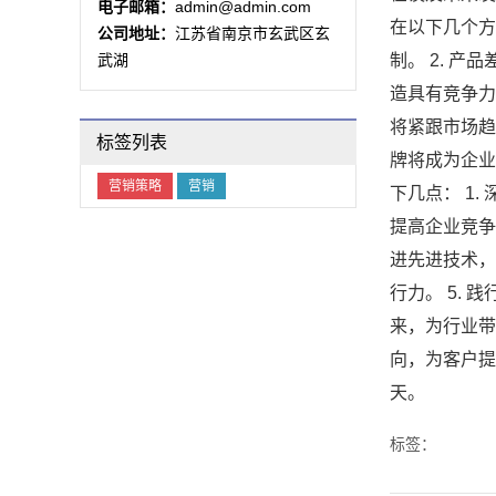
电子邮箱：
admin@admin.com
在以下几个方
公司地址：
江苏省南京市玄武区玄
武湖
制。 2. 
造具有竞争力
将紧跟市场趋
标签列表
牌将成为企业
营销策略
营销
下几点： 1
提高企业竞争
进先进技术，
行力。 5.
来，为行业带
向，为客户提
天。
标签：