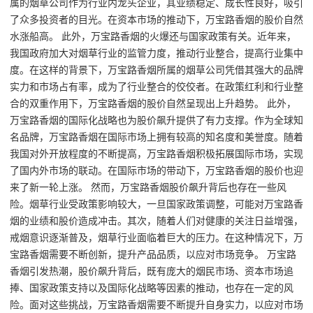
属的烟草公司作为行业内龙头企业，其业绩稳定、成长性良好，吸引
了众多投资者的目光。在资本市场的推动下，万宝路香烟的股价自然
水涨船高。 此外，万宝路香烟的火爆还与国家政策有关。近年来，
我国政府加大对烟草行业的监管力度，推动行业整合，提高行业集中
度。在这样的背景下，万宝路香烟所属的烟草公司凭借其强大的品牌
实力和市场占有率，成为了行业整合的佼佼者。在政策红利和行业整
合的双重作用下，万宝路香烟的股价自然呈现出上升趋势。 此外，
万宝路香烟的国际化战略也为股价飙升提供了有力支撑。作为全球知
名品牌，万宝路香烟在国际市场上拥有较高的知名度和美誉度。随着
我国对外开放程度的不断提高，万宝路香烟积极拓展国际市场，实现
了国内外市场的联动。在国际市场的带动下，万宝路香烟的股价也迎
来了新一轮上涨。 然而，万宝路香烟股价飙升背后也存在一些风
险。烟草行业受政策影响较大，一旦国家政策调整，可能对万宝路香
烟的业绩和股价造成冲击。其次，随着人们对健康的关注日益增强，
戒烟意识逐渐普及，烟草行业面临着巨大的压力。在这种情况下，万
宝路香烟需要不断创新，提升产品品质，以应对市场竞争。 万宝路
香烟引发热潮，股价飙升背后，既有庞大的烟民市场、资本市场追
捧、国家政策支持以及国际化战略等因素的推动，也存在一定的风
险。面对这些挑战，万宝路香烟需要不断提升自身实力，以应对市场