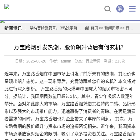
繁
新闻资讯
华纳冒险新篇章，B站独家首映！
首页
>>
新闻资讯
>>
行业新闻
华纳兄弟logo背后的故事
万宝路烟引发热潮，股价飙升背后有何玄机？
创新驱动，华纳新材上市再掀行业热潮
薛凯琪华纳解约，背后真相曝光！
日期：2025-08-26
作者：admin
分类：
行业新闻
浏览：213次
华纳科技，开启智能生活新篇章
近年来，万宝路香烟在中国市场上引发了前所未有的热潮，其股价也
一票难求！博格华纳电影盛宴即将开演
呈现出飙升态势。这一现象背后，究竟隐藏着怎样的玄机？本文将对
惊喜连连，山东华纳带你玩转四季
此进行深入剖析。 万宝路香烟的火爆与中国庞大的烟民市场密不可
票房爆款，国际城华纳影院独家首映日！
分。据统计，我国烟民数量已超过3亿，其中，青少年吸烟人数逐年
攀升。面对如此庞大的市场，万宝路香烟凭借其独特的口感、品牌形
象以及强大的市场推广能力，迅速赢得了消费者的青睐。在满足消费
者需求的同时，万宝路香烟也为企业带来了丰厚的利润。 其次，万
宝路香烟的股价飙升与资本市场的追捧密切相关。近年来，我国资本
市场逐渐放宽对烟企的限制，吸引了众多投资者关注。万宝路香烟所