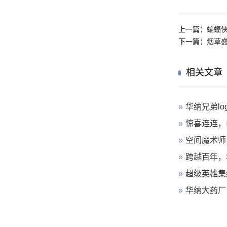
上一篇：
蝙蝠
下一篇：
烟草
相关文章
»
华纳兄弟lo
»
惊喜连连，
»
空间魔术师
»
跨越百年，
»
超级英雄集
»
华纳大药厂