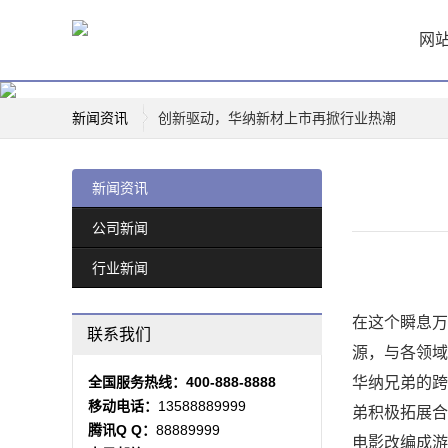
网
新闻资讯
创新驱动，华纳新材上市再掀行业热潮
薛凯琪华纳解约，背后真相曝光！
华纳科技，开启智能生活新篇章
新闻资讯
一票难求！博格华纳电影盛宴即将开演
公司新闻
惊喜连连，山东华纳带你玩转四季
行业新闻
华纳携手边伯贤，音乐新篇章即将开启
童话般的乐园，台北华纳花园带你重温美好时
在这个瞬息万
华纳兄弟logo背后的故事
联系我们
源，与各领域
全国服务热线：400-888-8888
华纳兄弟的跨
移动电话：
13588889999
弟积极拓展合
腾讯Q Q：
88889999
电影改编成游