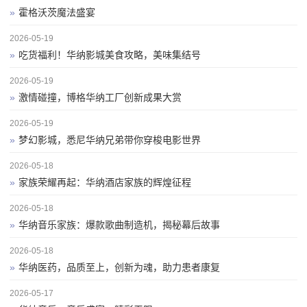
»
霍格沃茨魔法盛宴
2026-05-19
»
吃货福利！华纳影城美食攻略，美味集结号
2026-05-19
»
激情碰撞，博格华纳工厂创新成果大赏
2026-05-19
»
梦幻影城，悉尼华纳兄弟带你穿梭电影世界
2026-05-18
»
家族荣耀再起：华纳酒店家族的辉煌征程
2026-05-18
»
华纳音乐家族：爆款歌曲制造机，揭秘幕后故事
2026-05-18
»
华纳医药，品质至上，创新为魂，助力患者康复
2026-05-17