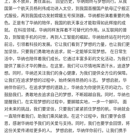
上，永不放弃，勇往直前。 回望历史，华纳始终与梦想同行。从我
国第一个航天员杨利伟成功进入太空，到我国首艘国产航母辽宁舰正
式服役，再到我国成功发射嫦娥五号探测器，华纳都扮演着重要的角
色。正是有了华纳的陪伴，我国的航天事业才能取得如此辉煌的成
就。 在科技领域，华纳同样发挥着不可替代的作用。从互联网的普
及，到智能手机的问世，再到人工智能的崛起，华纳始终站在时代的
前沿，引领着科技的发展。它让我们看到了梦想的力量，也让我们更
加坚信，只要我们勇敢地去追求，就一定能够实现梦想。 在日常生
活中，华纳也陪伴着我们成长。它通过丰富多彩的文化活动，为我们
提供了展示才华的舞台。在这里，我们可以尽情地挥洒汗水，追逐梦
想。同时，华纳还关注我们的身心健康，为我们提供全方位的保障。
让我们在追求梦想的过程中，始终保持昂扬的斗志。 梦想启航，华
纳伴你前行。在追求梦想的道路上，华纳会为你提供无尽的动力。它
鼓励我们，勇敢地去追求自己的梦想，不断超越自我。同时，华纳也
提醒我们，在实现梦想的过程中，要脚踏实地，一步一个脚印。 面
对未来的挑战，我们要坚信，只要我们紧紧抓住梦想的帆，华纳就会
一直陪伴着我们，助我们乘风破浪。在这个过程中，我们要学会感
恩，感谢华纳给予我们的关爱与支持。同时，我们也要学会回馈，将
这份关爱传递给更多的人。 梦想启航，华纳伴你前行。让我们携手