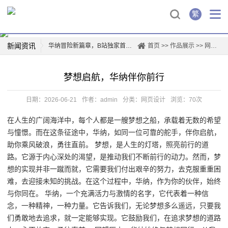
繁
新闻资讯
华纳冒险新篇章，B站独家首映！
首页
>>
作品展示
>>
网页设计
华纳兄弟logo背后的故事
梦想启航，华纳伴你前行
创新驱动，华纳新材上市再掀行业热潮
薛凯琪华纳解约，背后真相曝光！
日期：2026-06-21
作者：admin
分类：
网页设计
浏览：70次
华纳科技，开启智能生活新篇章
在人生的广阔海洋中，每个人都是一艘梦想之船，承载着无数的希望
一票难求！博格华纳电影盛宴即将开演
与憧憬。而在这条征途中，华纳，如同一位可靠的舵手，伴你启航，
惊喜连连，山东华纳带你玩转四季
助你乘风破浪，勇往直前。 梦想，是人生的灯塔，照亮前行的道
票房爆款，国际城华纳影院独家首映日！
路。它源于内心深处的渴望，是推动我们不断前行的动力。然而，梦
想的实现并非一蹴而就，它需要我们付出艰辛的努力，去克服重重困
难，去迎接未知的挑战。在这个过程中，华纳，作为你的伙伴，始终
与你同在。 华纳，一个充满活力与激情的名字，它代表着一种信
念，一种精神，一种力量。它告诉我们，无论梦想多么遥远，只要我
们勇敢地去追求，就一定能够实现。它鼓励我们，在追求梦想的道路