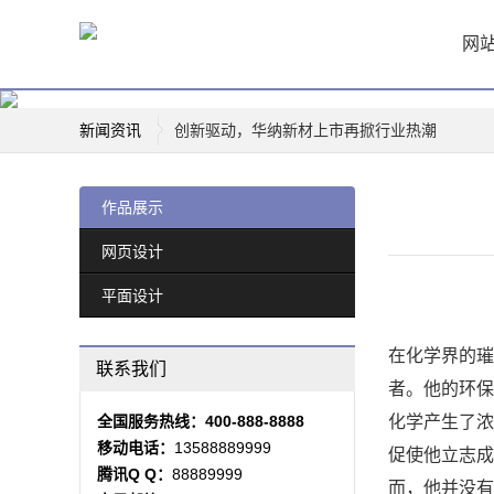
网
新闻资讯
创新驱动，华纳新材上市再掀行业热潮
薛凯琪华纳解约，背后真相曝光！
华纳科技，开启智能生活新篇章
作品展示
一票难求！博格华纳电影盛宴即将开演
网页设计
惊喜连连，山东华纳带你玩转四季
平面设计
华纳携手边伯贤，音乐新篇章即将开启
童话般的乐园，台北华纳花园带你重温美好时
在化学界的璀
华纳兄弟logo背后的故事
联系我们
者。他的环保
全国服务热线：400-888-8888
化学产生了浓
移动电话：
13588889999
促使他立志成
腾讯Q Q：
88889999
而，他并没有