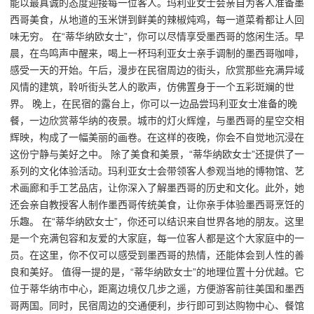
能以最真诚的态度迎接每一位客人。玛利亚女士会亲自为客人准备墨
西哥美食，从地道的玉米饼到鲜美的辣椒炖鸡，每一道菜肴都让人回
味无穷。 在“蒂华纳欧女士”，你可以尽情享受墨西哥的悠闲生活。早
晨，在鸟鸣声中醒来，喝上一杯玛利亚女士亲手调制的墨西哥咖啡，
感受一天的开始。午后，漫步在民宿周边的街头，欣赏那些充满异域
风情的建筑，聆听街头艺人的歌声，仿佛置身于一个五彩斑斓的世
界。 晚上，在民宿的露台上，你可以一边品尝玛利亚女士准备的晚
餐，一边欣赏蒂华纳的夜景。城市的灯火辉煌，与墨西哥的星空交相
辉映，构成了一幅美丽的画卷。在这样的夜晚，你会不自觉地沉浸在
这份宁静与美好之中。 除了美食和美景，“蒂华纳欧女士”还提供了一
系列的文化体验活动。玛利亚女士会带领客人参观当地的博物馆、艺
术画廊和手工艺品店，让你深入了解墨西哥的历史和文化。此外，她
还会亲自教授客人制作墨西哥传统美食，让你亲手体验墨西哥烹饪的
乐趣。 在“蒂华纳欧女士”，你还可以结识来自世界各地的朋友。这里
是一个充满包容和友爱的大家庭，每一位客人都是这个大家庭中的一
员。在这里，你不仅可以感受到墨西哥的热情，还能体会到人性的善
良和美好。 值得一提的是，“蒂华纳欧女士”的地理位置十分优越。它
位于蒂华纳市中心，距离边境仅几步之遥，方便游客前往美国和墨西
哥两国。同时，民宿周边的交通便利，步行即可到达购物中心、餐馆