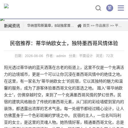
繁
新闻资讯
华纳冒险新篇章，B站独家首映！
首页
>>
作品展示
>>
平面设计
华纳兄弟logo背后的故事
民宿推荐：蒂华纳欧女士，独特墨西哥风情体验
创新驱动，华纳新材上市再掀行业热潮
薛凯琪华纳解约，背后真相曝光！
日期：2026-06-06
作者：admin
分类：
平面设计
浏览：72次
华纳科技，开启智能生活新篇章
阳光透过蒂华纳的蓝天洒落在古老的街道上，这里不仅是一个充满活
一票难求！博格华纳电影盛宴即将开演
力的边境城市，更是一个可以让你沉浸在墨西哥风情中的绝佳之地。
惊喜连连，山东华纳带你玩转四季
在这里，有一家名为“蒂华纳欧女士”的民宿，它以其独特的魅力和温
票房爆款，国际城华纳影院独家首映日！
馨的服务，成为了游客体验墨西哥文化的首选之地。 踏入“蒂华纳欧
女士”，仿佛穿越时空，来到了一个充满墨西哥风情的梦幻世界。民
宿的建筑风格融合了传统的墨西哥元素，从门前的彩绘墙壁到室内的
装饰，都透露出浓厚的艺术气息。每一处细节都经过精心设计，让人
仿佛置身于一个色彩斑斓的梦境之中。 民宿的主人，一位名叫玛利
亚的女士，是这里的灵魂人物。她热情好客，精通墨西哥文化，总是