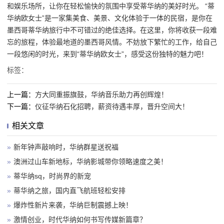
和娱乐场所，让你在轻松愉快的氛围中享受蒂华纳的美好时光。 “蒂
华纳欧女士”是一家集美食、美景、文化体验于一体的民宿，是你在
墨西哥蒂华纳旅行中不可错过的绝佳选择。在这里，你将收获一段难
忘的旅程，体验最地道的墨西哥风情。不妨放下繁忙的工作，给自己
一段悠闲的时光，来到“蒂华纳欧女士”，感受这份独特的魅力吧！
标签：
上一篇：
方大同重振旗鼓，华纳音乐助力再创辉煌！
下一篇：
仪征华纳石化招聘，薪资待遇丰厚，晋升空间大！
相关文章
»
新年钟声敲响时，华纳群星送祝福
»
澳洲过山车新地标，华纳影城带你领略速度之美！
»
蒂华纳sq，时尚界的新宠
»
蒂华纳之旅，国内直飞航班轻松安排
»
爆炸性新片来袭，华纳巨制震撼上映！
»
激情创业，时代华纳如何书写传媒新篇章？