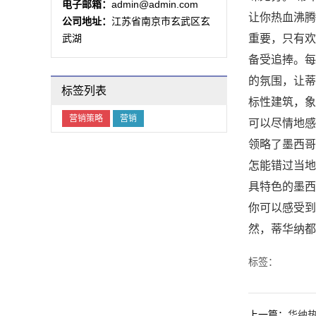
电子邮箱：
admin@admin.com
让你热血沸腾
公司地址：
江苏省南京市玄武区玄
武湖
重要，只有欢
备受追捧。每
的氛围，让蒂
标签列表
标性建筑，象
营销策略
营销
可以尽情地感
领略了墨西哥
怎能错过当地
具特色的墨西
你可以感受到
然，蒂华纳都
标签：
上一篇：
华纳