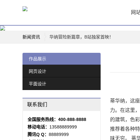
网
新闻资讯
华纳冒险新篇章，B站独家首映！
华纳兄弟logo背后的故事
创新驱动，华纳新材上市再掀行业热潮
作品展示
薛凯琪华纳解约，背后真相曝光！
网页设计
华纳科技，开启智能生活新篇章
平面设计
一票难求！博格华纳电影盛宴即将开演
惊喜连连，山东华纳带你玩转四季
蒂华纳，这座
票房爆款，国际城华纳影院独家首映日！
联系我们
力。在这里，
全国服务热线：400-888-8888
的建筑，色彩
移动电话：
13588889999
推荐着各种特
腾讯Q Q：
88889999
味无穷。 蒂