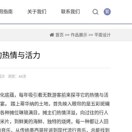
用指南
关于我们
联系我们
繁
首页
>>
作品展示
>>
平面设计
的热情与活力
设计
浏览：44次
化底蕴，每年吸引着无数游客前来探寻它的热情与活
宴。 踏上蒂华纳的土地，首先映入眼帘的是五彩斑斓
各种摊位琳琅满目，摊主们热情洋溢，向过往的行人
米片，到鲜美的海鲜、独特的烧烤，每一种都让人回
的音乐，从传统墨西哥民谣到现代流行音乐，总能找到