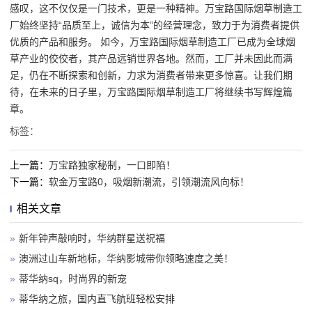
感叹，这不仅仅是一门技术，更是一种精神。万宝路国际烟草制造工
厂始终坚持“品质至上，诚信为本”的经营理念，致力于为消费者提供
优质的产品和服务。 如今，万宝路国际烟草制造工厂已成为全球烟
草产业的佼佼者，其产品远销世界各地。然而，工厂并未因此而满
足，仍在不断探索和创新，力求为消费者带来更多惊喜。让我们期
待，在未来的日子里，万宝路国际烟草制造工厂将继续书写辉煌篇
章。
标签：
上一篇：
万宝路独家秘制，一口即陷！
下一篇：
软金万宝路0，吸烟新潮流，引领潮流风向标！
相关文章
»
新年钟声敲响时，华纳群星送祝福
»
澳洲过山车新地标，华纳影城带你领略速度之美！
»
蒂华纳sq，时尚界的新宠
»
蒂华纳之旅，国内直飞航班轻松安排