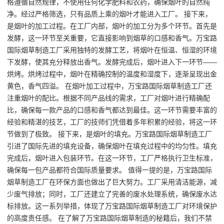
格遵循自然规律，不使用任何化学肥料和农药，确保烟叶的自然纯
净。经过严格筛选，只有品质上乘的烟叶才能进入工厂。 接下来，
是烟叶的加工过程。在工厂内部，烟叶的加工分为多个环节。首先是
发酵，这一环节至关重要，它直接影响到烟草的口感和香气。万宝路
国际烟草制造工厂采用独特的发酵工艺，将烟叶在恒温、恒湿的环境
下发酵，使其充分释放出香气。发酵完成后，烟叶进入下一环节——
烘烤。烘烤过程中，烟叶在精确控制的温度和湿度下，逐渐呈现出金
黄色，香气四溢。 在烟叶加工过程中，万宝路国际烟草制造工厂还
注重烟叶的配比。根据不同产品线的需求，工厂对烟叶进行精确配
比，确保每一款产品的口感和香气都达到最佳。这一环节需要丰富的
经验和精湛的技艺，工厂的技师们凭借着多年积累的经验，将这一环
节做到了极致。 接下来，是烟叶的填充。万宝路国际烟草制造工厂
引进了国际先进的填充设备，确保烟叶在填充过程中的均匀性。填充
完成后，烟叶进入包装环节。在这一环节，工厂严格执行卫生标准，
确保每一包产品都符合国际质量要求。 值得一提的是，万宝路国际
烟草制造工厂在环保方面也做出了巨大努力。工厂采用清洁能源，减
少废气排放；同时，工厂还建立了完善的废水处理系统，确保废水达
标排放。这一系列举措，体现了万宝路国际烟草制造工厂对环境保护
的高度责任感。 在了解了万宝路国际烟草制造的秘籍后，我们不禁