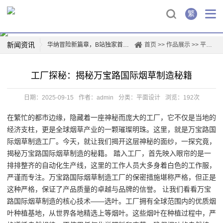
繁
新闻资讯
华纳冒险新篇章，B站独家首映！
首页
>>
作品展示
>>
平面设计
华纳兄弟logo背后的故事
工厂探秘：揭秘万宝路国际烟草制造秘籍
创新驱动，华纳新材上市再掀行业热潮
薛凯琪华纳解约，背后真相曝光！
日期：2025-09-15
作者：admin
分类：
平面设计
浏览：192次
华纳科技，开启智能生活新篇章
在繁忙的都市边缘，隐藏着一座神秘而庞大的工厂，它不仅是当地的
一票难求！博格华纳电影盛宴即将开演
经济支柱，更是全球烟草产业的一颗璀璨明珠。这里，就是万宝路国
惊喜连连，山东华纳带你玩转四季
际烟草制造工厂。今天，就让我们揭开这层神秘的面纱，一探究竟，
票房爆款，国际城华纳影院独家首映日！
揭秘万宝路国际烟草制造的秘籍。 踏入工厂，首先映入眼帘的是一
排排整齐的自动化生产线，这里的工作人员大多身着白色的工作服，
严谨而专注。万宝路国际烟草制造工厂的保密措施堪称严格，但正是
这种严格，保证了产品质量的卓越与品牌的信誉。 让我们看看万宝
路国际烟草制造的核心技术——选叶。工厂拥有全球范围内的优质烟
叶种植基地，从世界各地精选上等烟叶。这些烟叶在种植过程中，严