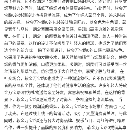
来了福音。它不仅满足了烟民们对香烟口感的追求，还让他们在享受
烟草魅力的同时，降低了吸烟对身体健康的损害。与此同时，软金万
宝路0的外观设计也极具潮流感，成为了年轻人彰显个性、追求时尚
的新选择。 软金万宝路0的包装设计独具匠心，以金色为主色调，彰
显奢华与品位。烟盒表面采用金属质感，呈现出高贵典雅的视觉感
受。在细节上，烟盒上的图案和字体设计充满现代感，给人一种时尚
前卫的感觉。这样的设计不仅吸引了年轻人的眼球，也成为了他们表
达个性的新方式。 除了外观设计，软金万宝路0的口感也颇具特色。
它采用了先进的生物发酵技术，将天然植物精华与烟草相结合，使香
烟的香气更加浓郁，口感更加柔和。吸烟时，烟民们可以感受到一丝
丝清新的烟草气息，仿佛置身于大自然之中，享受宁静与舒适。 在
社交场合，软金万宝路0也成为了一种潮流象征。它不仅代表着消费
者的品味和个性，还体现了他们对健康生活的追求。许多年轻人将软
金万宝路0作为礼物送给亲朋好友，寓意着祝福和关爱。在这样的背
景下，软金万宝路0逐渐成为了时尚人士争相追捧的潮流单品。 当
然，作为一款引领潮流的香烟，软金万宝路0在市场推广方面也下足
了功夫。它通过线上线下的营销活动，吸引了大量消费者关注。与此
同时，软金万宝路0还与各大时尚品牌、娱乐节目、网红等进行跨界
合作，进一步提升了品牌的知名度和影响力。 软金万宝路0凭借其卓