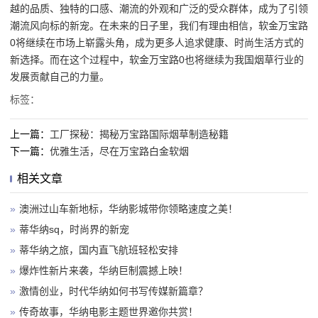
越的品质、独特的口感、潮流的外观和广泛的受众群体，成为了引领
潮流风向标的新宠。在未来的日子里，我们有理由相信，软金万宝路
0将继续在市场上崭露头角，成为更多人追求健康、时尚生活方式的
新选择。而在这个过程中，软金万宝路0也将继续为我国烟草行业的
发展贡献自己的力量。
标签：
上一篇：
工厂探秘：揭秘万宝路国际烟草制造秘籍
下一篇：
优雅生活，尽在万宝路白金软烟
相关文章
»
澳洲过山车新地标，华纳影城带你领略速度之美！
»
蒂华纳sq，时尚界的新宠
»
蒂华纳之旅，国内直飞航班轻松安排
»
爆炸性新片来袭，华纳巨制震撼上映！
»
激情创业，时代华纳如何书写传媒新篇章？
»
传奇故事，华纳电影主题世界邀你共赏！