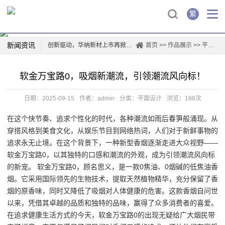
繁
新闻资讯
创新驱动，华纳新材上市再掀行业热潮
首页
>>
作品展示
>>
平面设计
薛凯琪华纳解约，背后真相曝光！
软金万宝路0，吸烟新潮流，引领潮流风向标！
华纳科技，开启智能生活新篇章
一票难求！博格华纳电影盛宴即将开演
日期：2025-09-15
作者：admin
分类：
平面设计
浏览：188次
惊喜连连，山东华纳带你玩转四季
在这个快节奏、追求个性化的时代，各种潮流如雨后春笋般涌现。从
华纳携手边伯贤，音乐新篇章即将开启
穿搭风格到美食文化，从娱乐节目到网络热词，人们对于新鲜事物的
童话般的乐园，台北华纳花园带你重温美好时光
追求永无止境。在这个背景下，一种新型香烟逐渐走进大众视野——
华纳兄弟logo背后的故事
软金万宝路0，以其独特的口感和潮流的外观，成为引领潮流风向标
的新宠。 软金万宝路0，顾名思义，是一款0焦油、0烟碱的低焦油香
烟。它采用国际领先的生物技术，提取天然植物精华，充分保留了香
烟的原香味，同时又降低了吸烟对人体健康的危害。这款香烟自问世
以来，凭借其卓越的品质和独特的品味，赢得了众多消费者的喜爱。
在追求健康生活方式的今天，软金万宝路0的出现无疑给广大烟民带