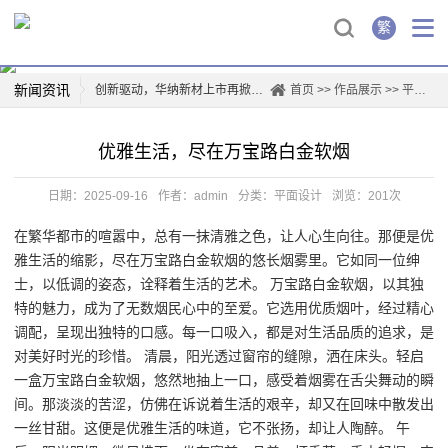
繁
新闻资讯
创新驱动，华纳新材上市再掀行业热潮
首页
>>
作品展示
>>
平面设计
薛凯琪华纳解约，背后真相曝光！
优雅生活，尽在万宝路白金软烟
华纳科技，开启智能生活新篇章
一票难求！博格华纳电影盛宴即将开演
日期：2025-09-16
作者：admin
分类：
平面设计
浏览：201次
惊喜连连，山东华纳带你玩转四季
在繁华都市的喧嚣中，总有一抹清雅之色，让人心生向往。那便是优
华纳携手边伯贤，音乐新篇章即将开启
雅生活的缩影，尽在万宝路白金软烟的悠长烟雾里。它如同一位绅
童话般的乐园，台北华纳花园带你重温美好时光
士，以低调的姿态，诠释着生活的艺术。 万宝路白金软烟，以其独
华纳兄弟logo背后的故事
特的魅力，成为了无数烟民心中的至爱。它选用优质烟叶，经过精心
调配，呈现出独特的口感。每一口吸入，都是对生活品质的追求，是
对美好时光的珍惜。 清晨，阳光透过窗帘的缝隙，洒在床头。轻启
一盒万宝路白金软烟，悠然地抽上一口，感受着烟雾在舌尖舞动的瞬
间。那淡淡的苦涩，仿佛在诉说着生活的艰辛，却又在回味中散发出
一丝甘甜。这便是优雅生活的味道，它不张扬，却让人陶醉。 午