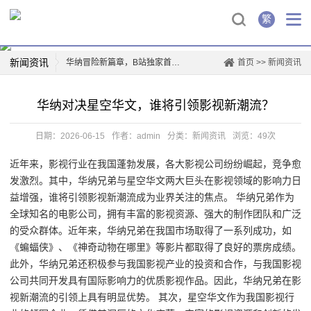
繁
新闻资讯
华纳冒险新篇章，B站独家首映！
首页
>>
新闻资讯
华纳兄弟logo背后的故事
华纳对决星空华文，谁将引领影视新潮流？
创新驱动，华纳新材上市再掀行业热潮
薛凯琪华纳解约，背后真相曝光！
日期：2026-06-15
作者：admin
分类：
新闻资讯
浏览：49次
华纳科技，开启智能生活新篇章
近年来，影视行业在我国蓬勃发展，各大影视公司纷纷崛起，竞争愈
一票难求！博格华纳电影盛宴即将开演
发激烈。其中，华纳兄弟与星空华文两大巨头在影视领域的影响力日
惊喜连连，山东华纳带你玩转四季
益增强，谁将引领影视新潮流成为业界关注的焦点。 华纳兄弟作为
票房爆款，国际城华纳影院独家首映日！
全球知名的电影公司，拥有丰富的影视资源、强大的制作团队和广泛
的受众群体。近年来，华纳兄弟在我国市场取得了一系列成功，如
《蝙蝠侠》、《神奇动物在哪里》等影片都取得了良好的票房成绩。
此外，华纳兄弟还积极参与我国影视产业的投资和合作，与我国影视
公司共同开发具有国际影响力的优质影视作品。因此，华纳兄弟在影
视新潮流的引领上具有明显优势。 其次，星空华文作为我国影视行