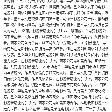
业的领军企业，凭借其深厚的文化底蕴、丰富的影视资源和创新的发
展理念，在影视领域取得了举世瞩目的成绩。星空华文旗下的电影、
电视剧、网络剧等作品在国内外市场都取得了良好的口碑和票房。近
年来，星空华文还积极拓展国际市场，与海外影视公司合作，推动我
国影视产业走向世界。在影视新潮流的引领上，星空华文同样具有强
大的实力。 然而，影视新潮流的引领并非一蹴而就，它需要影视公
司不断创新、突破自我，以满足观众日益增长的审美需求。从目前来
看，两家公司各有优势，以下将从几个方面分析： 1. 创新能力：华
纳兄弟在电影制作方面拥有丰富的经验，但在电视剧和网络剧领域相
对较弱。星空华文则在我国电视剧和网络剧领域具有明显优势，创新
能力较强。在影视新潮流的引领上，两家公司需加强合作，互相借
鉴，共同提升创新能力。 2. 市场定位：华纳兄弟在我国市场主要面
向年轻观众，作品风格偏向于好莱坞大片。星空华文则更注重挖掘我
国传统文化元素，作品风格多样。在影视新潮流的引领上，两家公司
需根据市场变化，调整市场定位，以满足不同观众的需求。 3. 国际
化视野：华纳兄弟作为全球知名的电影公司，具有强大的国际化视
野。星空华文虽然在我国市场表现突出，但国际化程度相对较弱。在
影视新潮流的引领上，两家公司需加强国际合作，推动我国影视产业
走向世界。 4. 技术创新：华纳兄弟在电影技术方面一直处于领先地