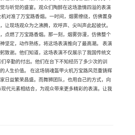
觉与听觉的盛宴。观众们陶醉在这场激情四溢的表演
火机对准了万宝路香烟。一时间，烟雾缭绕，仿佛置身
，让现场观众为之沸腾，欢呼声、尖叫声此起彼伏。
，点燃了万宝路香烟。那一刻，烟雾弥漫，仿佛整个
神坚定，动作熟练，将这场表演推向了最高潮。 表演
躬致谢。他们知道，这场表演不仅展示了我国传统文
者们辛勤的付出。他们在台下不知经历了多少次的训
的人生价值。 在这场销魂盔甲火机万宝路风范重铸辉
家日益繁荣昌盛。而舞狮团队，也用自己的方式，向
与现代元素相结合，为观众带来更多精彩的表演。让我