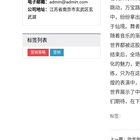
电子邮箱：
admin@admin.com
跳动，万宝路
公司地址：
江苏省南京市玄武区玄
武湖
中，纷纷拿出
于仙境。舞者
随着音乐的渐
标签列表
世界都被这股
营销策略
营销
结束后，全场
化的魅力，更
练，只为在这
煌的表演中，
世界展示了中
们期待，在下
标签：
上一篇：
欧美