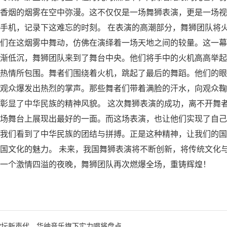
香烟的烟雾在空中弥漫。这不仅仅是一场舞狮表演，更是一场视
手机，记录下这难忘的时刻。 在表演的高潮部分，舞狮团队将
们在这烟雾中舞动，仿佛在演绎着一场天地之间的较量。这一幕
渐低沉，舞狮团队来到了舞台中央。他们将手中的火机高高举起
热情所包围。舞者们围绕着火机，跳起了最后的舞蹈。他们的眼
观众爆发出热烈的掌声。那些舞者们带着满脸的汗水，向观众鞠
彰显了中华民族的精神风貌。 这次舞狮表演的成功，离不开舞
场舞台上展现出最好的一面。而这场表演，也让他们实现了自己
我们看到了中华民族的团结与拼搏。正是这种精神，让我们的国
国文化的魅力。 未来，我国舞狮表演将不断创新，将传统文化
一个激情四溢的夜晚，舞狮团队再次燃爆全场，重铸辉煌！
歌坛新声代，华纳音乐旗下实力唱将盘点