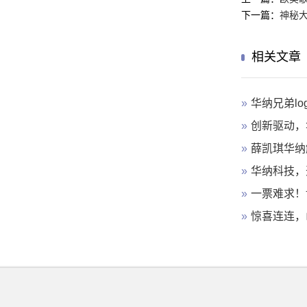
下一篇：
神秘
相关文章
»
华纳兄弟lo
»
创新驱动，
»
薛凯琪华纳
»
华纳科技，
»
一票难求！
»
惊喜连连，