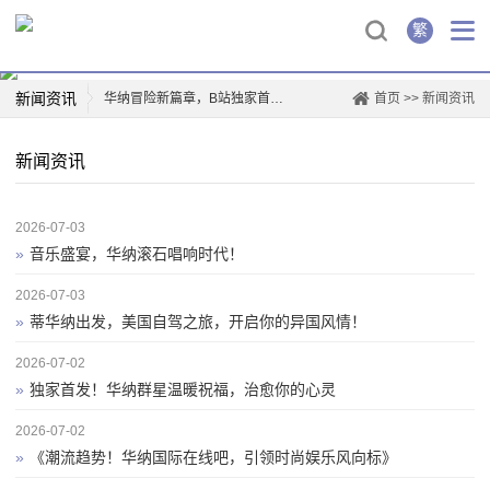
繁
新闻资讯
华纳冒险新篇章，B站独家首映！
首页
>>
新闻资讯
华纳兄弟logo背后的故事
新闻资讯
创新驱动，华纳新材上市再掀行业热潮
薛凯琪华纳解约，背后真相曝光！
2026-07-03
华纳科技，开启智能生活新篇章
»
音乐盛宴，华纳滚石唱响时代！
一票难求！博格华纳电影盛宴即将开演
惊喜连连，山东华纳带你玩转四季
2026-07-03
»
蒂华纳出发，美国自驾之旅，开启你的异国风情！
票房爆款，国际城华纳影院独家首映日！
2026-07-02
»
独家首发！华纳群星温暖祝福，治愈你的心灵
2026-07-02
»
《潮流趋势！华纳国际在线吧，引领时尚娱乐风向标》