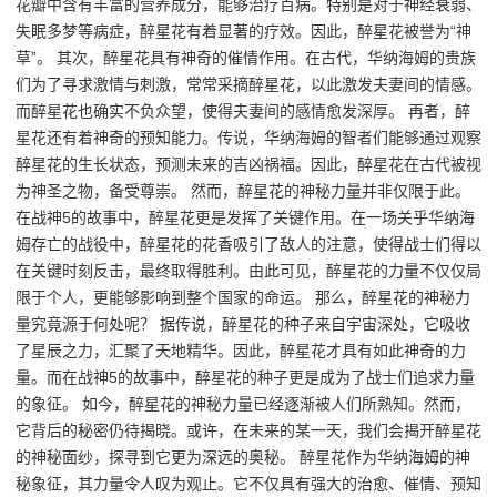
花瓣中含有丰富的营养成分，能够治疗百病。特别是对于神经衰弱、
失眠多梦等病症，醉星花有着显著的疗效。因此，醉星花被誉为“神
草”。 其次，醉星花具有神奇的催情作用。在古代，华纳海姆的贵族
们为了寻求激情与刺激，常常采摘醉星花，以此激发夫妻间的情感。
而醉星花也确实不负众望，使得夫妻间的感情愈发深厚。 再者，醉
星花还有着神奇的预知能力。传说，华纳海姆的智者们能够通过观察
醉星花的生长状态，预测未来的吉凶祸福。因此，醉星花在古代被视
为神圣之物，备受尊崇。 然而，醉星花的神秘力量并非仅限于此。
在战神5的故事中，醉星花更是发挥了关键作用。在一场关乎华纳海
姆存亡的战役中，醉星花的花香吸引了敌人的注意，使得战士们得以
在关键时刻反击，最终取得胜利。由此可见，醉星花的力量不仅仅局
限于个人，更能够影响到整个国家的命运。 那么，醉星花的神秘力
量究竟源于何处呢？ 据传说，醉星花的种子来自宇宙深处，它吸收
了星辰之力，汇聚了天地精华。因此，醉星花才具有如此神奇的力
量。而在战神5的故事中，醉星花的种子更是成为了战士们追求力量
的象征。 如今，醉星花的神秘力量已经逐渐被人们所熟知。然而，
它背后的秘密仍待揭晓。或许，在未来的某一天，我们会揭开醉星花
的神秘面纱，探寻到它更为深远的奥秘。 醉星花作为华纳海姆的神
秘象征，其力量令人叹为观止。它不仅具有强大的治愈、催情、预知