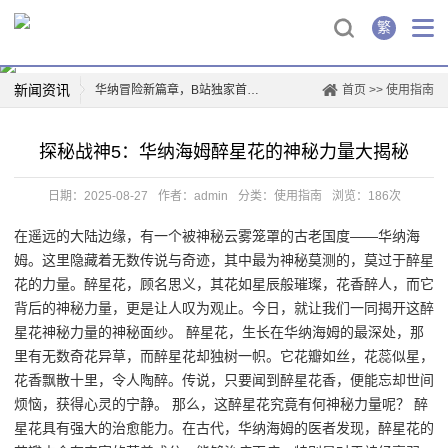
繁
新闻资讯
华纳冒险新篇章，B站独家首映！
首页
>>
使用指南
华纳兄弟logo背后的故事
探秘战神5：华纳海姆醉星花的神秘力量大揭秘
创新驱动，华纳新材上市再掀行业热潮
薛凯琪华纳解约，背后真相曝光！
日期：2025-08-27
作者：admin
分类：
使用指南
浏览：186次
华纳科技，开启智能生活新篇章
在遥远的大陆边缘，有一个被神秘云雾笼罩的古老国度——华纳海
一票难求！博格华纳电影盛宴即将开演
姆。这里隐藏着无数传说与奇迹，其中最为神秘莫测的，莫过于醉星
惊喜连连，山东华纳带你玩转四季
花的力量。醉星花，顾名思义，其花如星辰般璀璨，花香醉人，而它
票房爆款，国际城华纳影院独家首映日！
背后的神秘力量，更是让人叹为观止。今日，就让我们一同揭开这醉
星花神秘力量的神秘面纱。 醉星花，生长在华纳海姆的最深处，那
里有无数奇花异草，而醉星花却独树一帜。它花瓣如丝，花蕊似星，
花香飘散十里，令人陶醉。传说，只要闻到醉星花香，便能忘却世间
烦恼，获得心灵的宁静。 那么，这醉星花究竟有何神秘力量呢？ 醉
星花具有强大的治愈能力。在古代，华纳海姆的医者发现，醉星花的